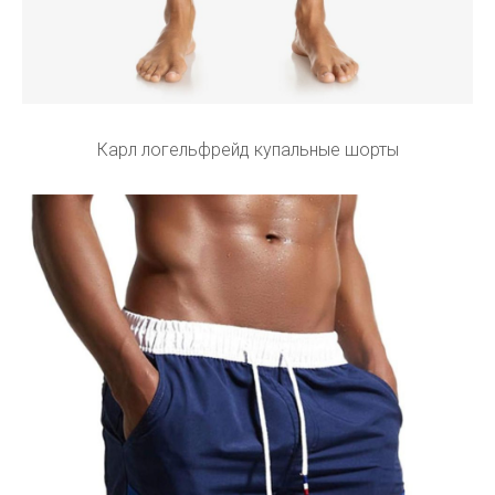
Карл логельфрейд купальные шорты