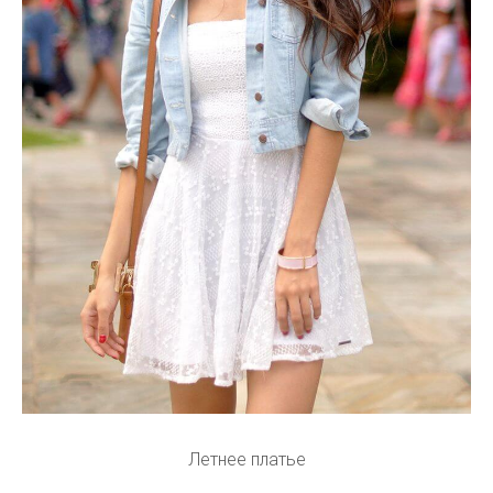
Летнее платье