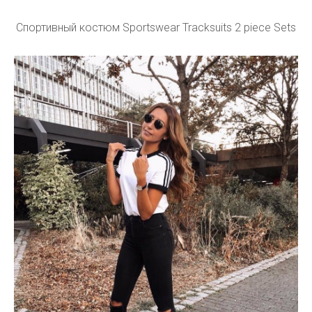
Спортивный костюм Sportswear Tracksuits 2 piece Sets