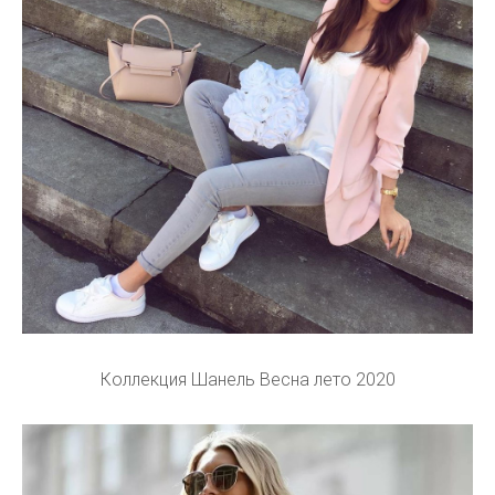
Коллекция Шанель Весна лето 2020