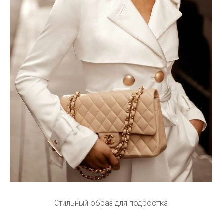
Стильный образ для подростка