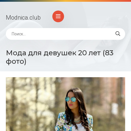
Modnica
.club
Мода для девушек 20 лет (83
фото)