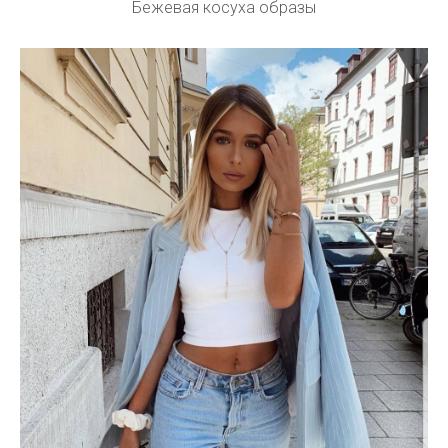
Бежевая косуха образы