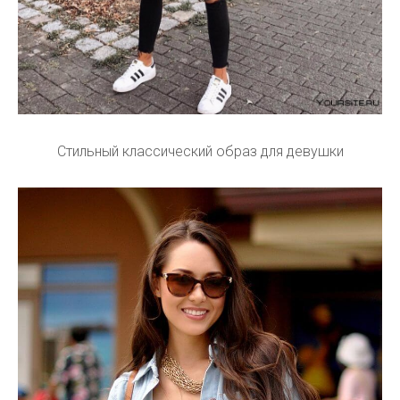
Стильный классический образ для девушки