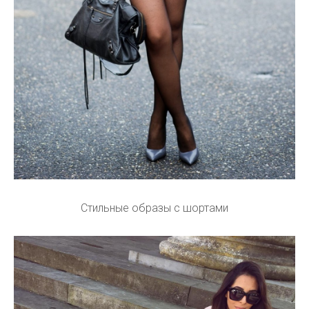
Стильные образы с шортами