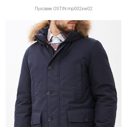
Пуховик OSTIN mp002xw02