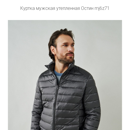
Куртка мужская утепленная Остин mj6z71