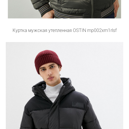
Куртка мужская утепленная OSTIN mp002xm1rlsf