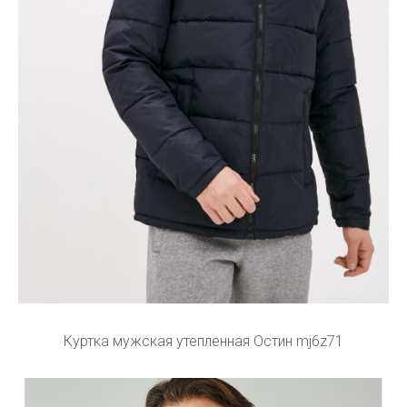
Куртка мужская утепленная Остин mj6z71