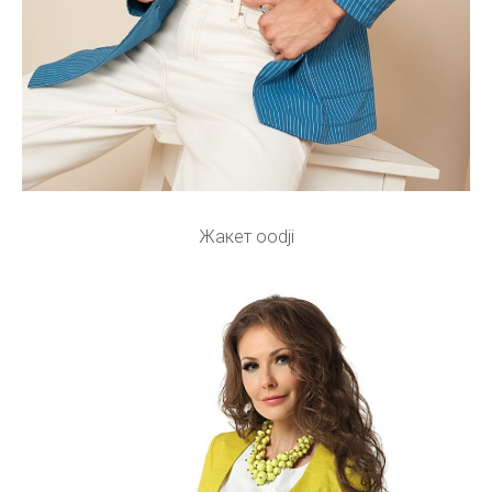
Жакет oodji