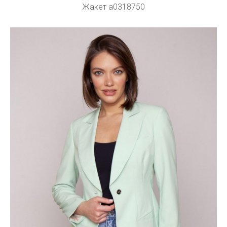
Жакет a0318750