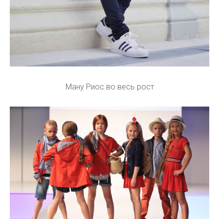
Ману Риос во весь рост