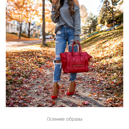
Осенние образы