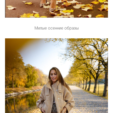
Милые осенние образы