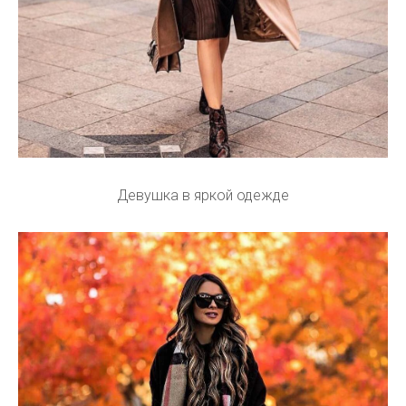
Девушка в яркой одежде