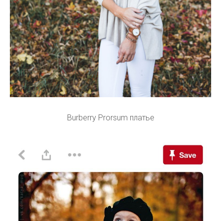
Burberry Prorsum платье