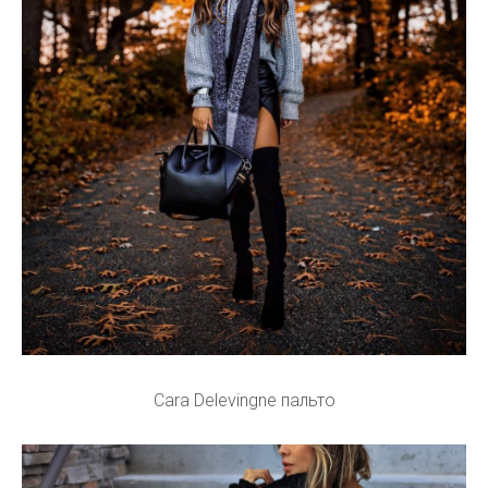
Cara Delevingne пальто