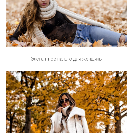
Элегантное пальто для женщины