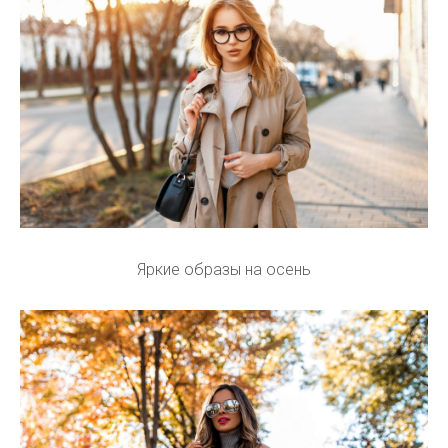
Яркие образы на осень