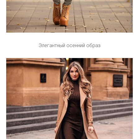
Элегантный осенний образ