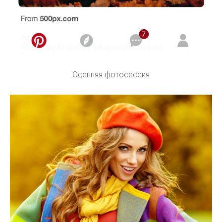
Осенняя фотосессия