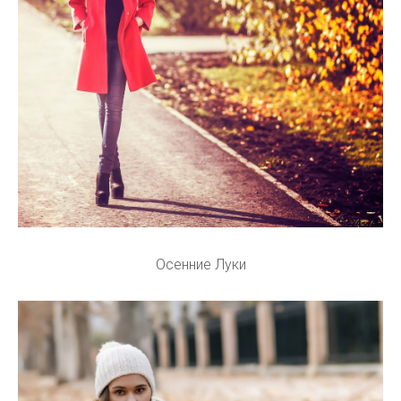
Осенние Луки