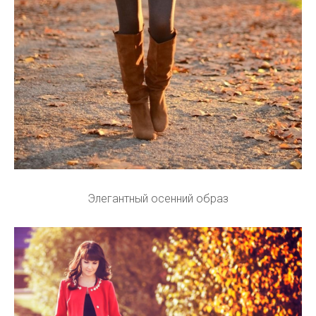
Элегантный осенний образ