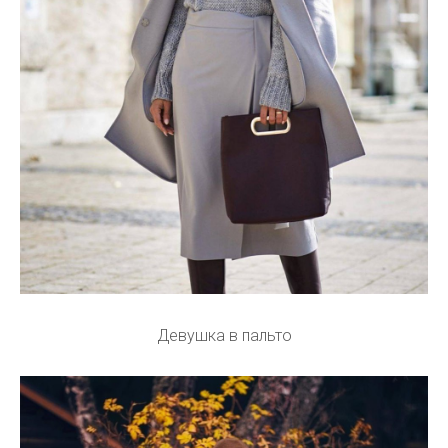
Девушка в пальто