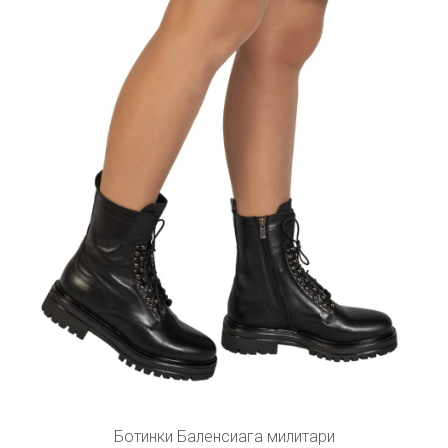
Ботинки Баленсиага милитари