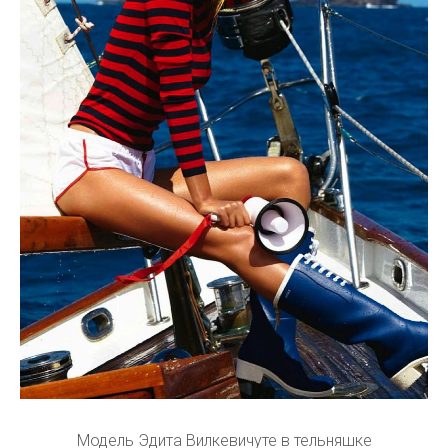
Модель Эдита Вилкевичуте в тельняшке