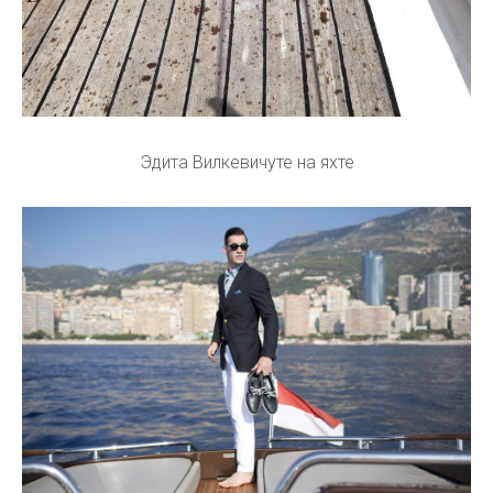
Эдита Вилкевичуте на яхте