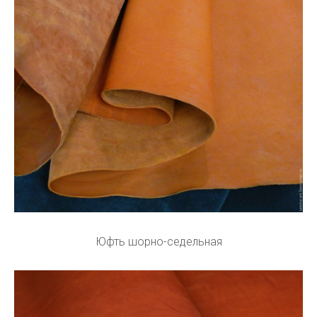
Юфть шорно-седельная