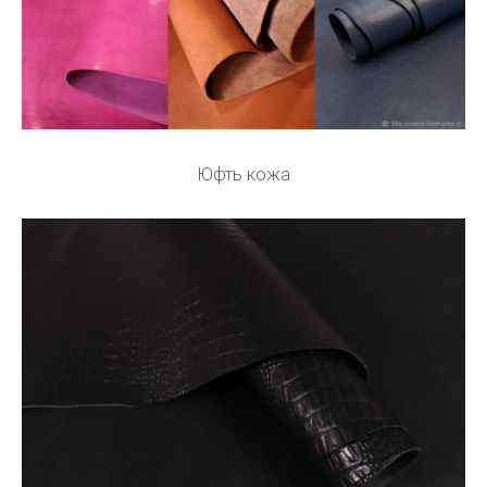
Юфть кожа