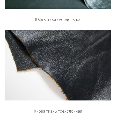
Юфть шорно-седельная
Кирза ткань трехслойная