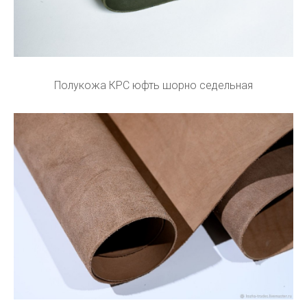
Полукожа КРС юфть шорно седельная