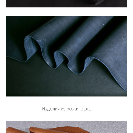
Изделия из кожи юфть