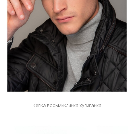
Кепка восьмиклинка хулиганка