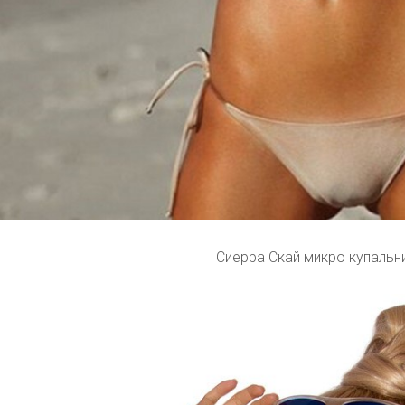
Сиерра Скай микро купальн