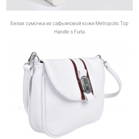
Белая сумочка из сафьяновой кожи Metropolis Top
Handle s Furla