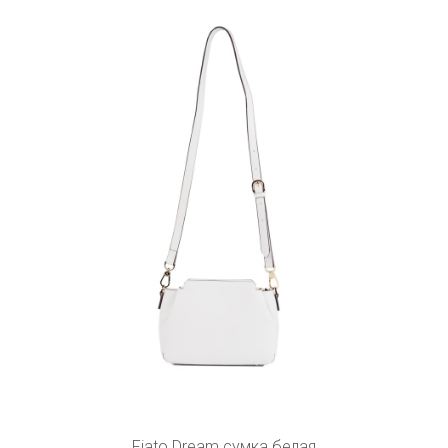
Fiato Dream сумка белая