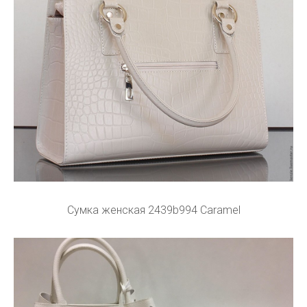
Сумка женская 2439b994 Caramel