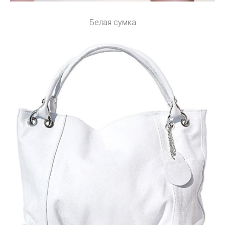
Белая сумка