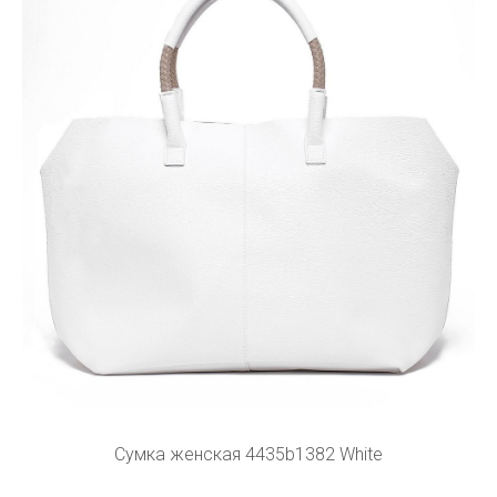
Сумка женская 4435b1382 White