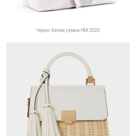
Черно белая сумка HM 2020