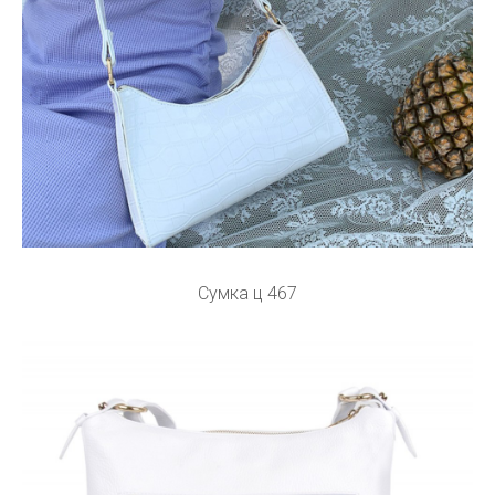
Сумка ц 467