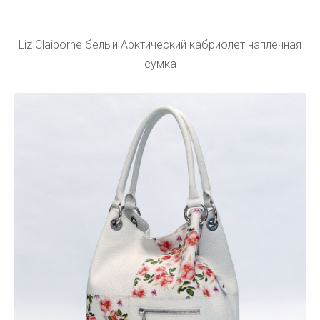
Liz Claiborne белый Арктический кабриолет наплечная
сумка