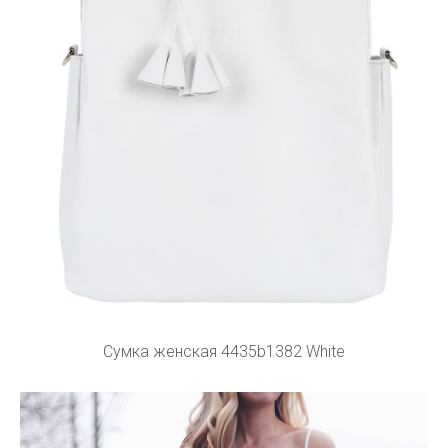
Сумка женская 4435b1382 White