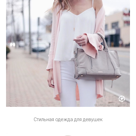
Стильная одежда для девушек