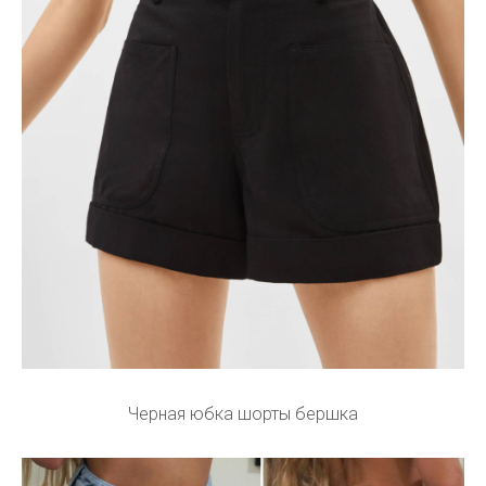
Черная юбка шорты бершка