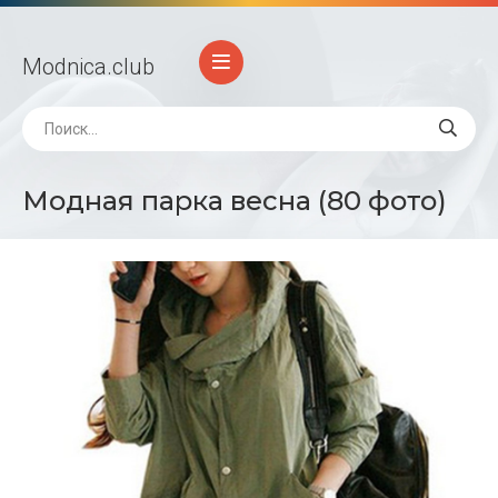
Modnica
.club
Модная парка весна (80 фото)