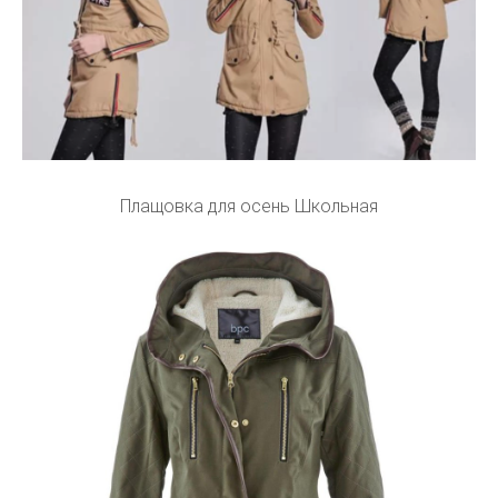
Плащовка для осень Школьная