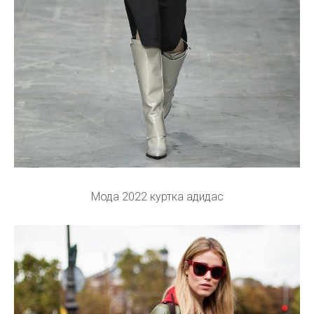
Мода 2022 куртка адидас