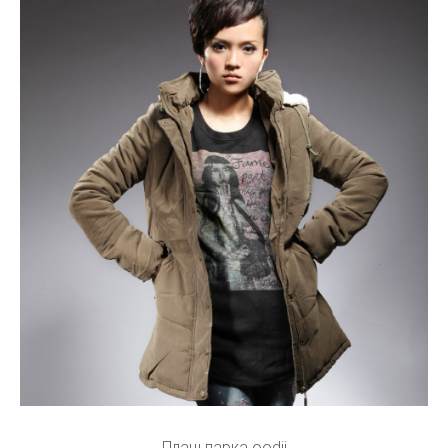
Плащ парка oodji