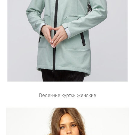
Весенние куртки женские