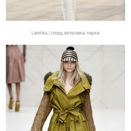
Lanicka / плащ, ветровка, парка