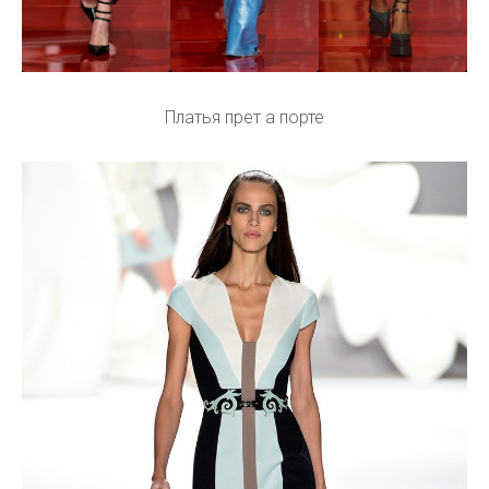
Платья прет а порте