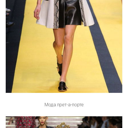
Мода прет-а-порте