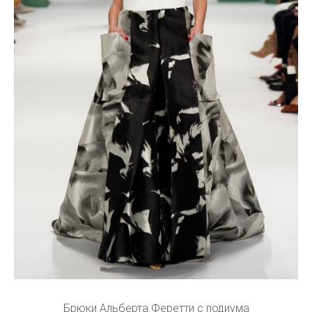
Брюки Альберта Феретти с подиума