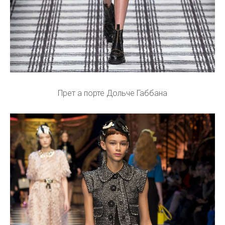
Прет а порте Дольче Габбана