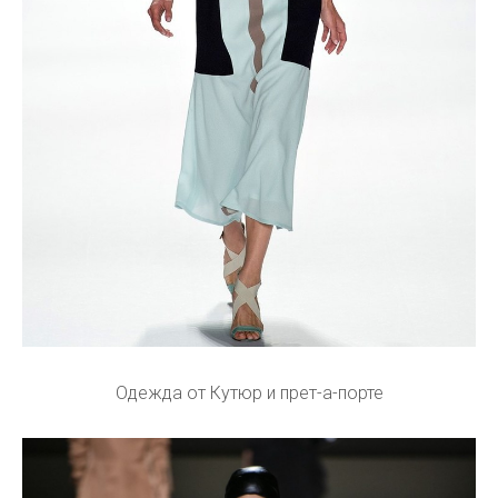
Одежда от Кутюр и прет-а-порте