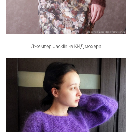
Джемпер Jacklin из КИД мохера