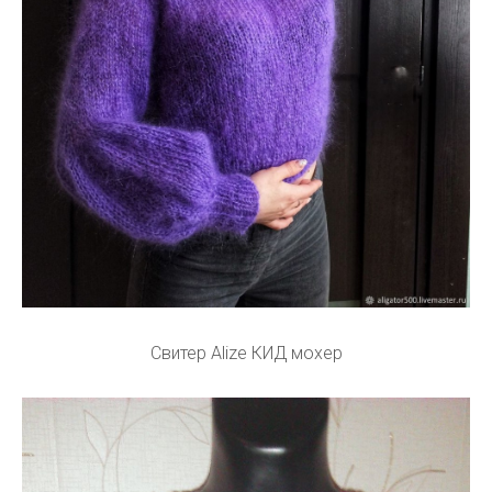
Свитер Alize КИД мохер