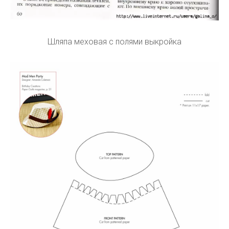
Шляпа меховая с полями выкройка