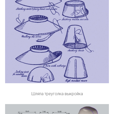
Шляпа треуголка выкройка