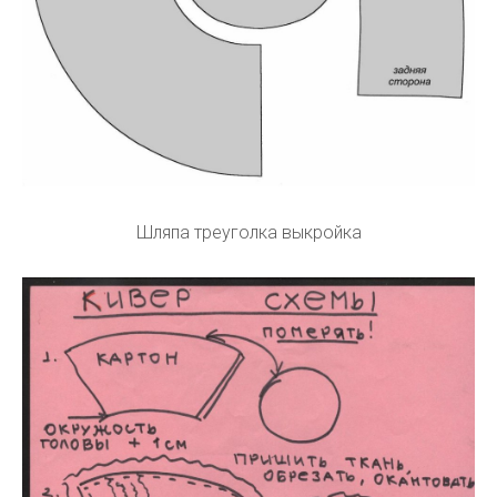
Шляпа треуголка выкройка