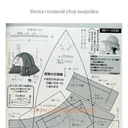
Феска головной убор выкройка