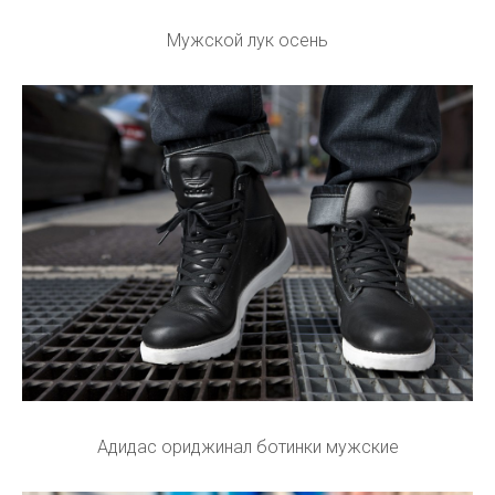
Мужской лук осень
Адидас ориджинал ботинки мужские