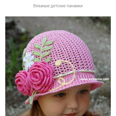
Вязаные детские панамки