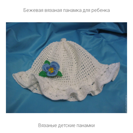
Бежевая вязаная панамка для ребенка
Вязаные детские панамки