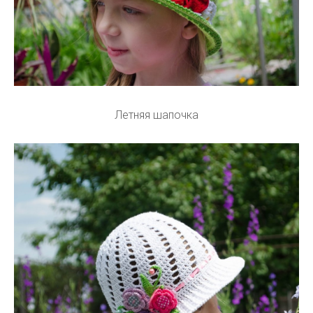
Летняя шапочка