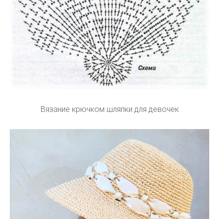
Вязание крючком шляпки для девочек