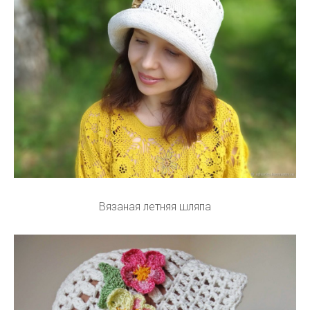
Вязаная летняя шляпа