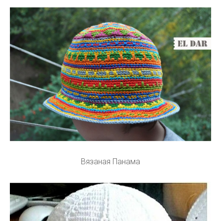
Вязаная Панама