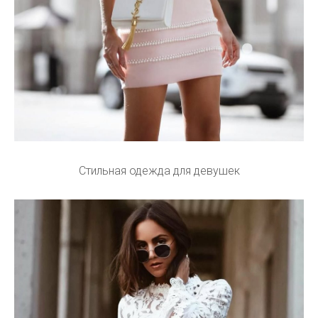
Стильная одежда для девушек