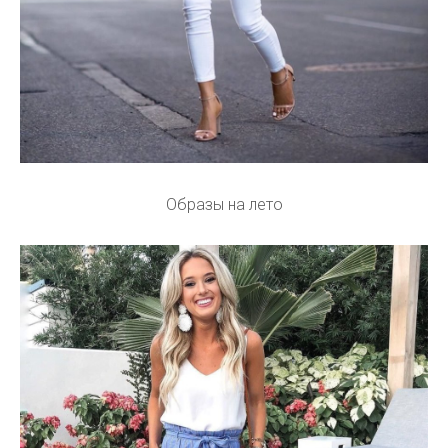
Образы на лето