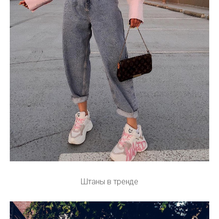
Штаны в тренде