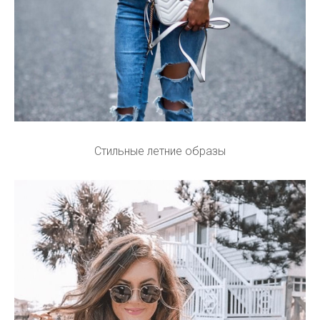
Стильные летние образы