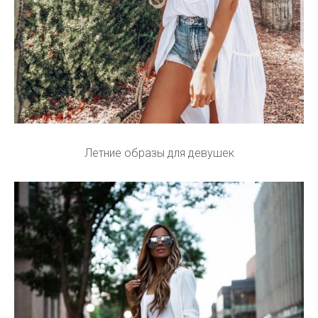
Летние образы для девушек