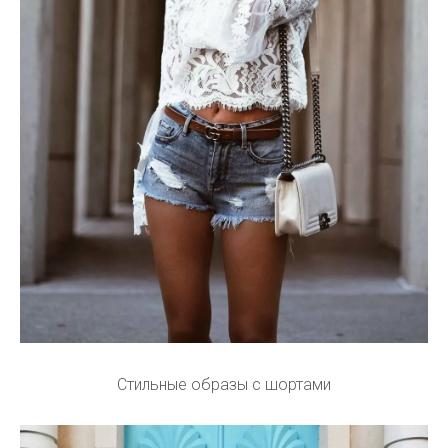
Стильные образы с шортами