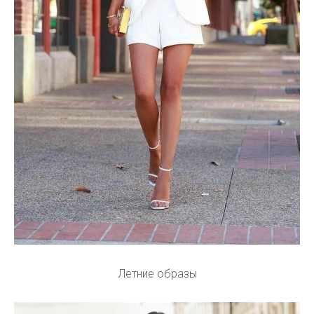
Летние образы