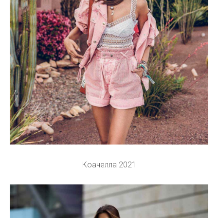
Коачелла 2021