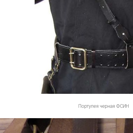
Портупея черная ФСИН