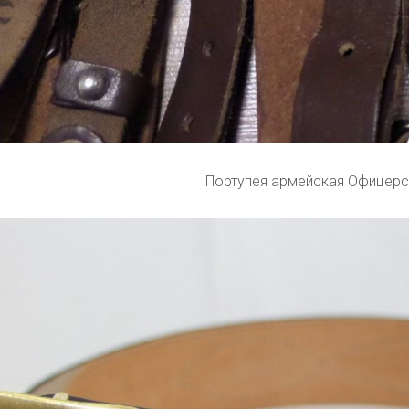
Портупея армейская Офицерс