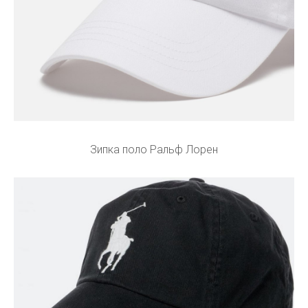
Зипка поло Ральф Лорен