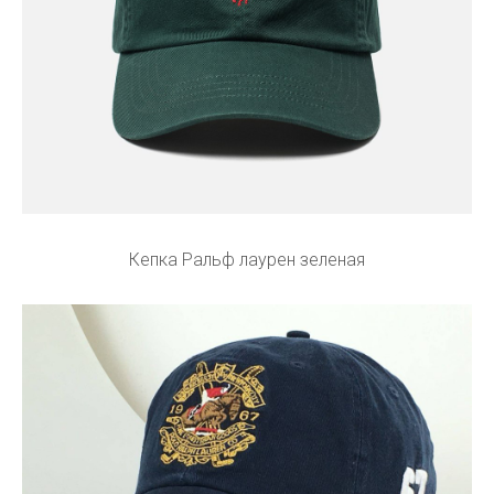
Кепка Ральф лаурен зеленая