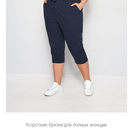
Короткие брюки для полных женщин