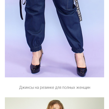
Джинсы на резинке для полных женщин