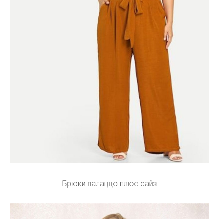
Брюки палаццо плюс сайз