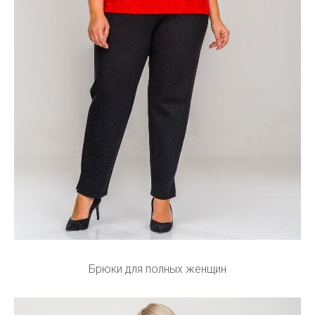
Брюки для полных женщин