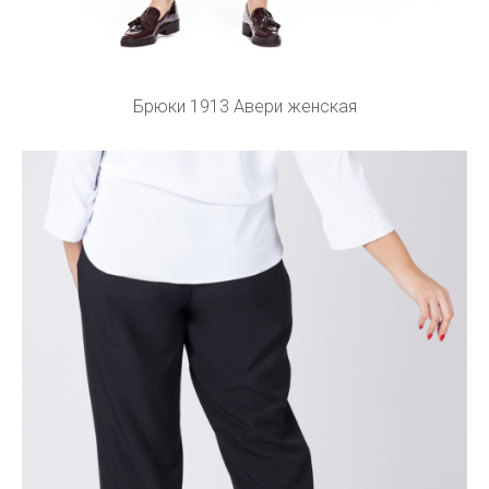
Брюки 1913 Авери женская