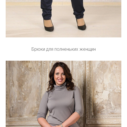
Брюки для полненьких женщин