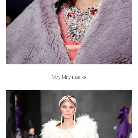
Миу Миу шапка