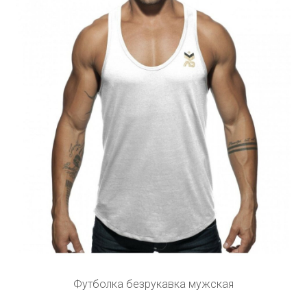
Футболка безрукавка мужская