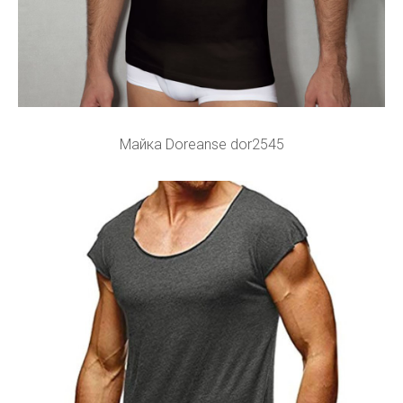
Майка Doreanse dor2545