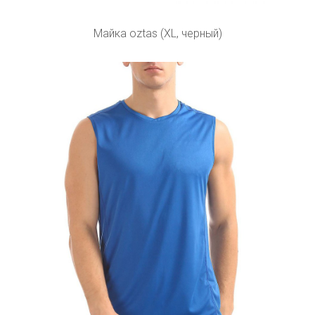
Майка oztas (XL, черный)