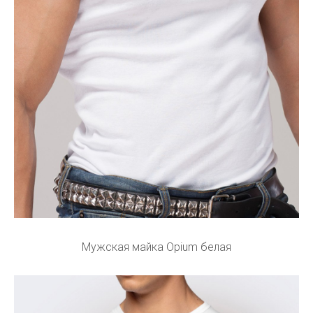
Мужская майка Opium белая