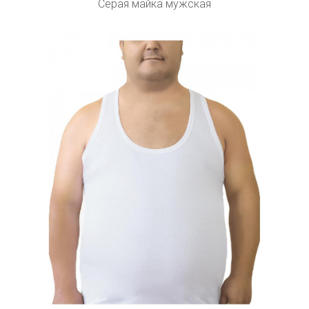
Серая майка мужская