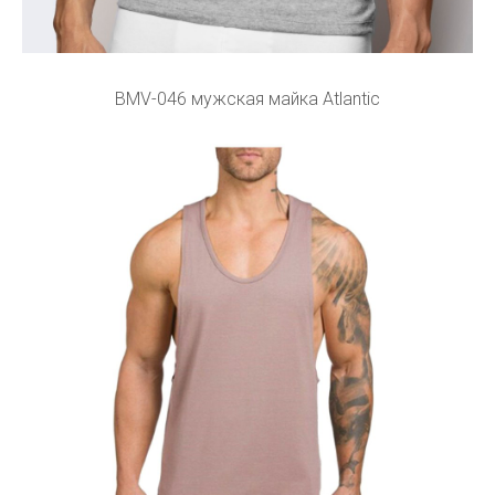
BMV-046 мужская майка Atlantic