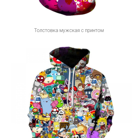
Толстовка мужская с принтом