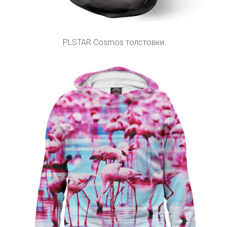
PLSTAR Cosmos толстовки