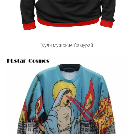
Худи мужские Самурай