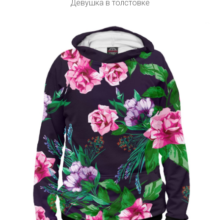
Девушка в толстовке