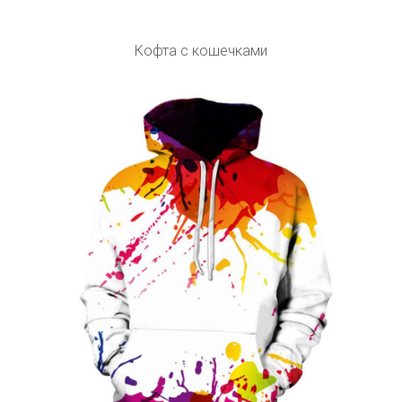
Кофта с кошечками