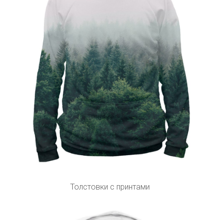
Толстовки с принтами