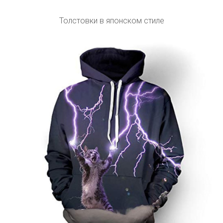
Толстовки в японском стиле