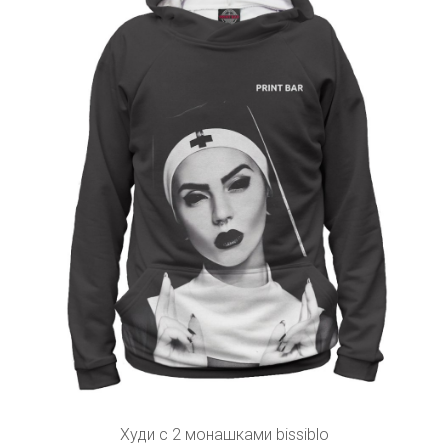
Худи с 2 монашками bissiblo