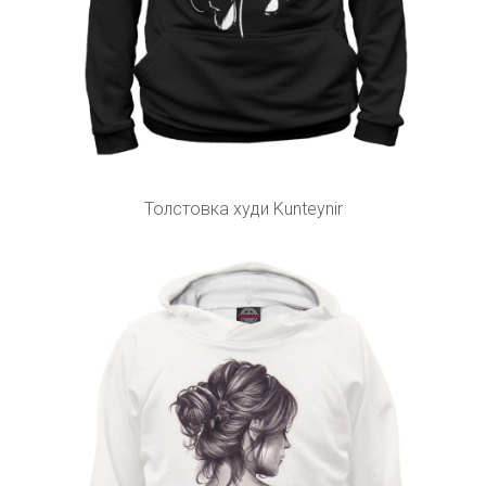
Толстовка худи Kunteynir