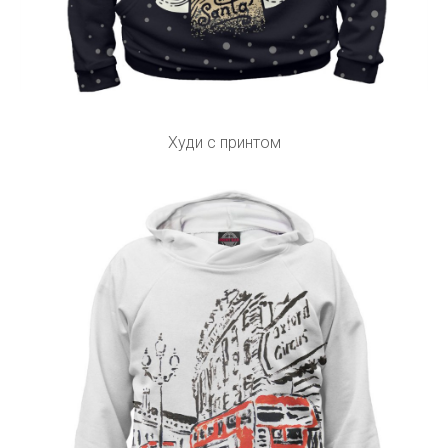
Худи с принтом