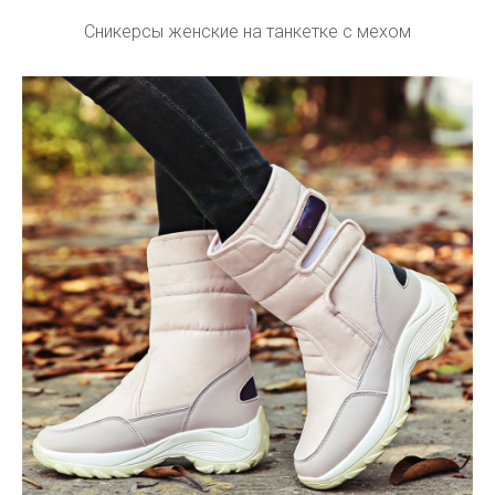
Сникерсы женские на танкетке с мехом