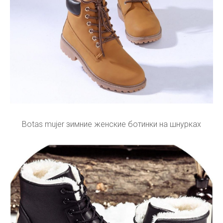
Botas mujer зимние женские ботинки на шнурках