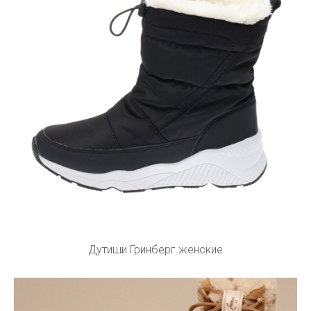
Дутиши Гринберг женские