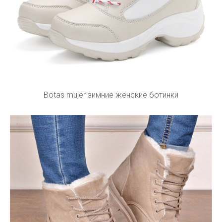
Botas mujer зимние женские ботинки