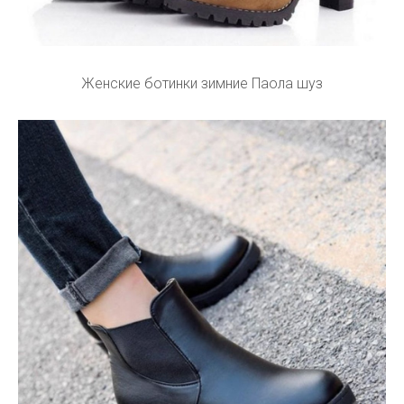
Женские ботинки зимние Паола шуз