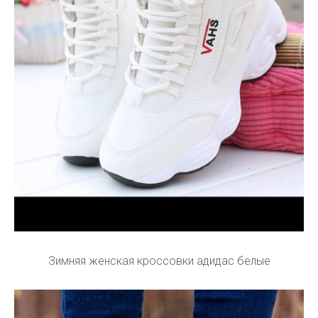
Зимняя женская кроссовки адидас белые