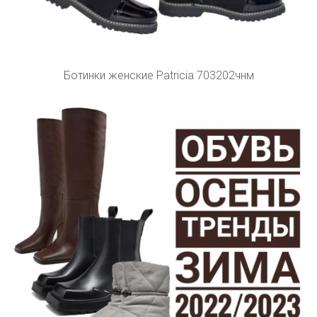
Ботинки женские Patricia 703202чнм