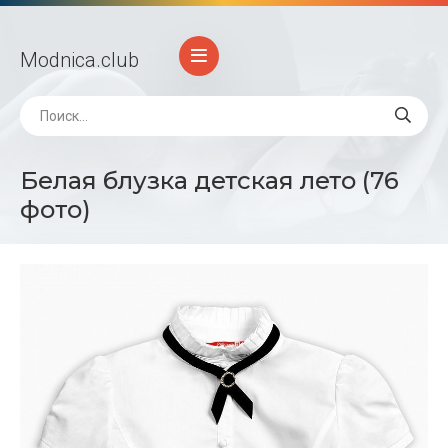
Modnica
.club
Белая блузка детская лето (76
фото)