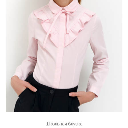
Школьная блузка