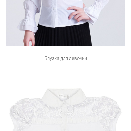
Блузка для девочки