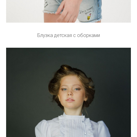
Блузка детская с оборками