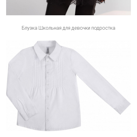
Блузка Школьная для девочки подростка