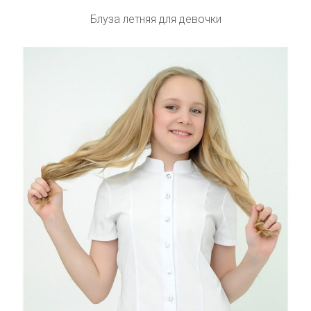
Блуза летняя для девочки