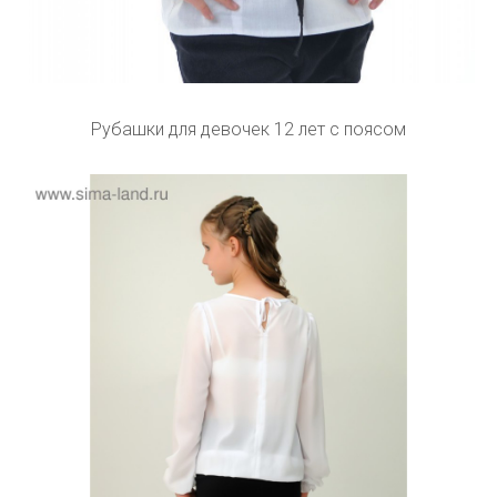
Рубашки для девочек 12 лет с поясом