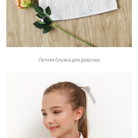
Летняя блузка для девочки