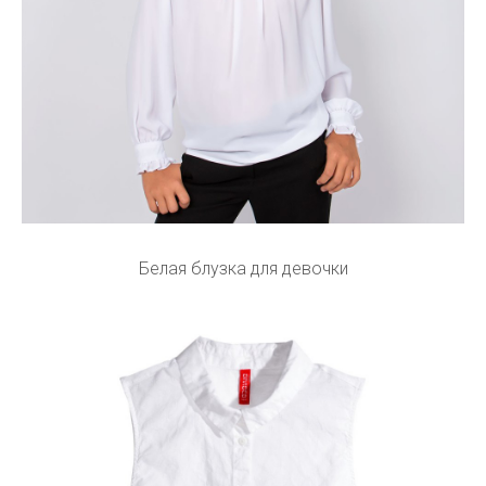
Белая блузка для девочки