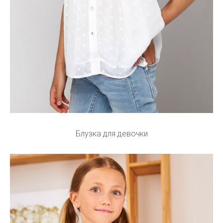
Блузка для девочки