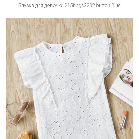
Блузка для девочки 215bbgs2202 button Blue