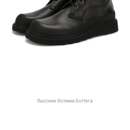
Высокие ботинки Боттега