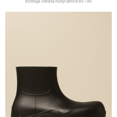
Bottega Veneta полусапоги BV Tire