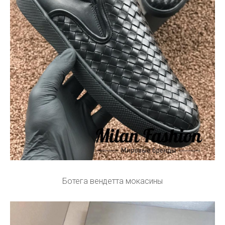
Ботега вендетта мокасины