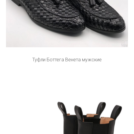
Туфли Боттега Венета мужские