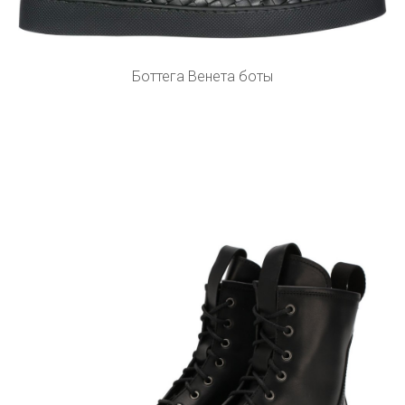
Боттега Венета боты