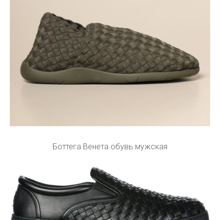
Боттега Венета обувь мужская