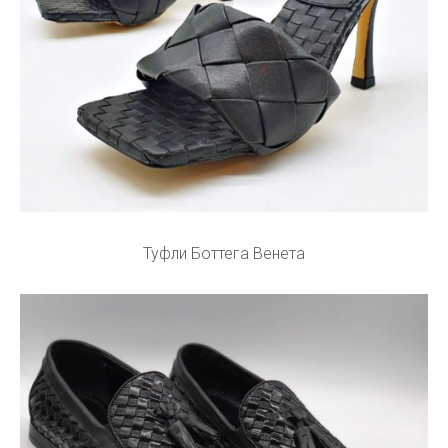
Туфли Боттега Венета