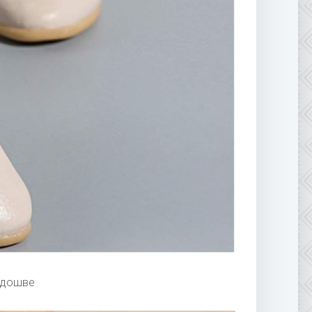
одошве