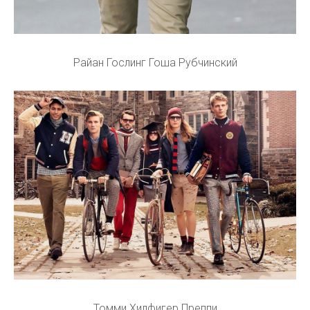
Райан Гослинг Гоша Рубчинский
Томми Хилфигер Преппи