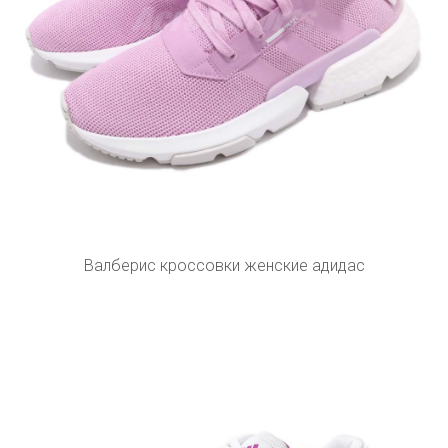
Валберис кроссовки женские адидас