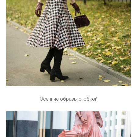
Осенние образы с юбкой