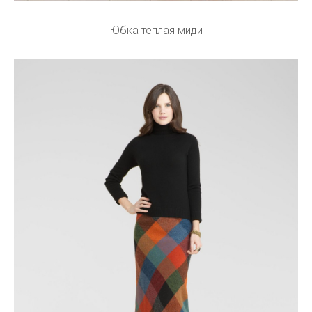
Юбка теплая миди