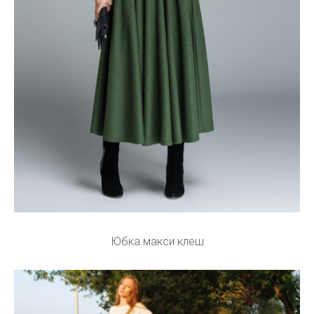
Юбка макси клеш