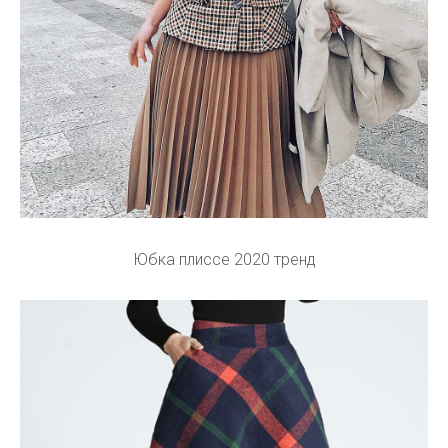
Юбка плиссе 2020 тренд