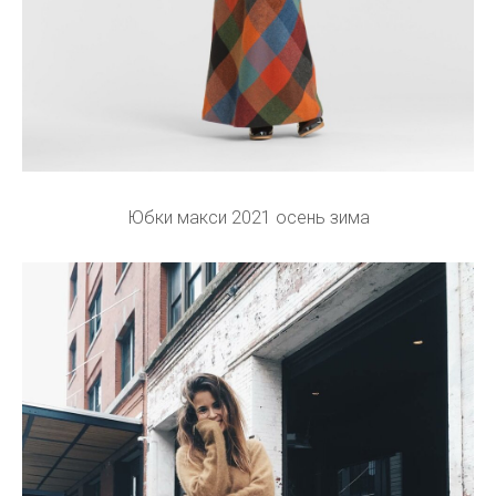
Юбки макси 2021 осень зима