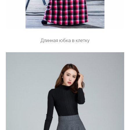
Длинная юбка в клетку