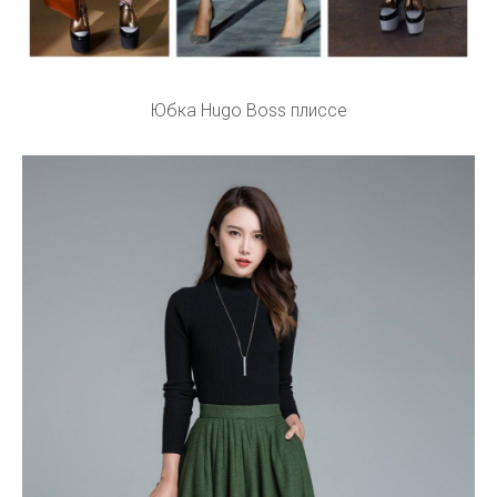
Юбка Hugo Boss плиссе