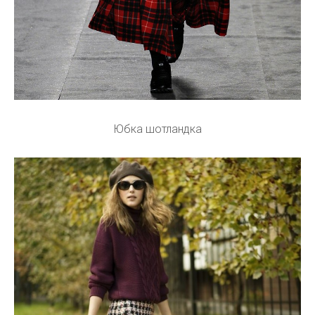
Юбка шотландка