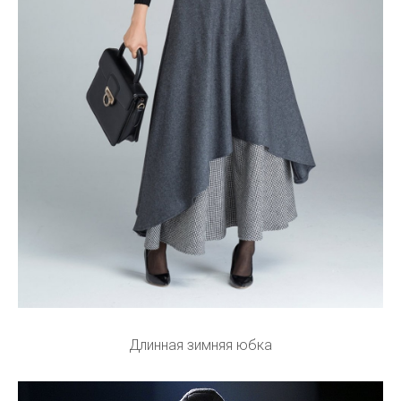
Длинная зимняя юбка