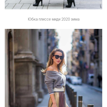
Юбка плиссе миди 2020 зима