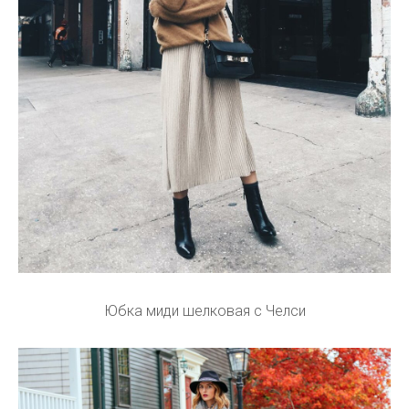
Юбка миди шелковая с Челси