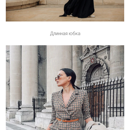
Длинная юбка