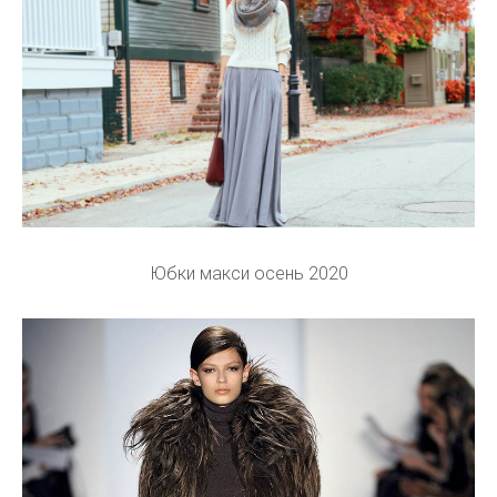
Юбки макси осень 2020