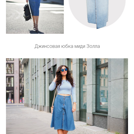
Джинсовая юбка миди Золла