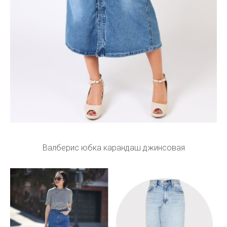
Валберис юбка карандаш джинсовая