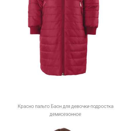
Красно пальто Баон для девочки-подростка
демисезонное