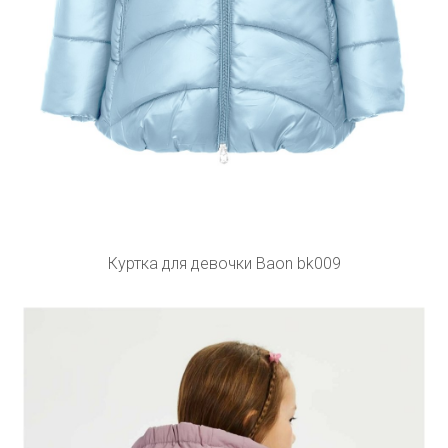
Куртка для девочки Baon bk009