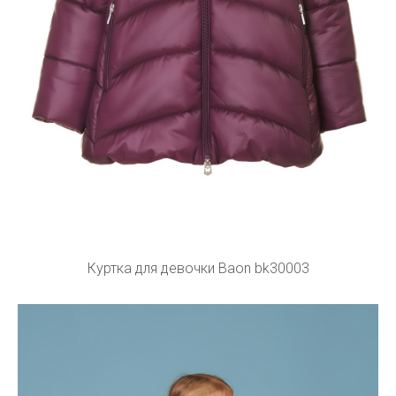
Куртка для девочки Baon bk30003