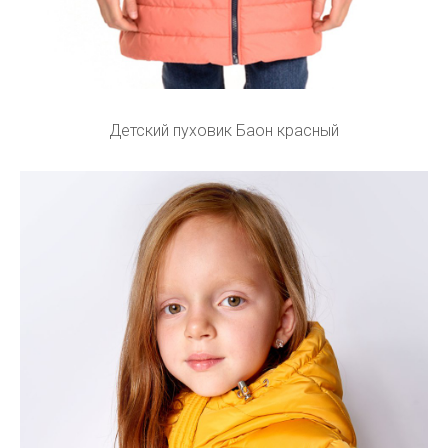
Детский пуховик Баон красный