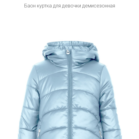
Баон куртка для девочки демисезонная