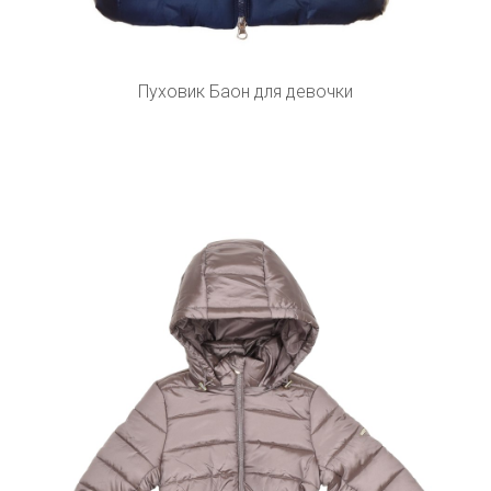
Пуховик Баон для девочки