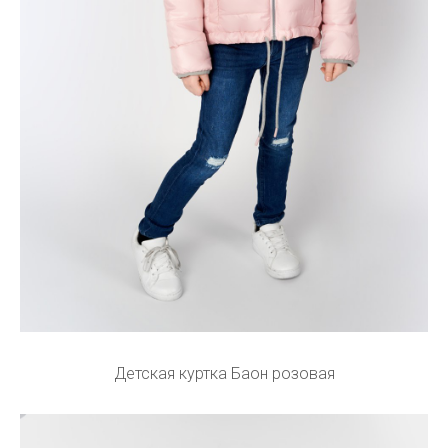
Детская куртка Баон розовая