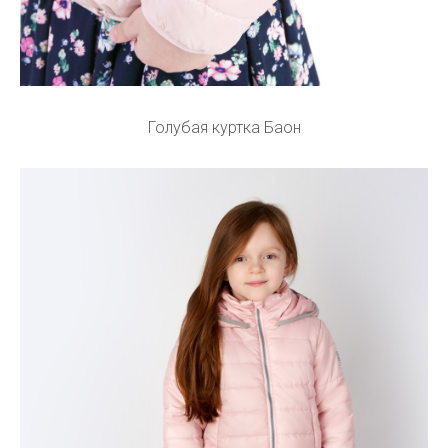
Голубая куртка Баон