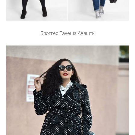
Блоггер Танеша Авашти