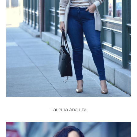
Танеша Авашти