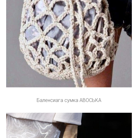
Баленсиага сумка АВОСЬКА