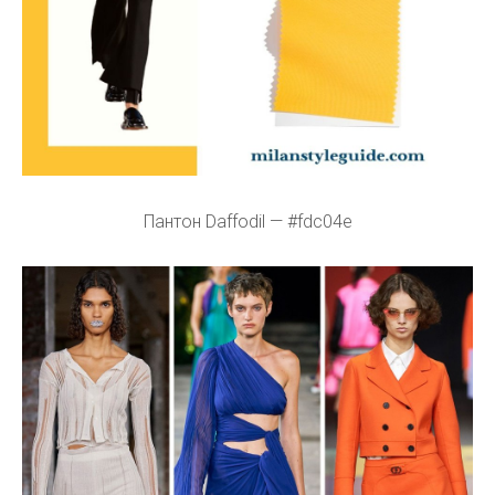
Пантон Daffodil — #fdc04e