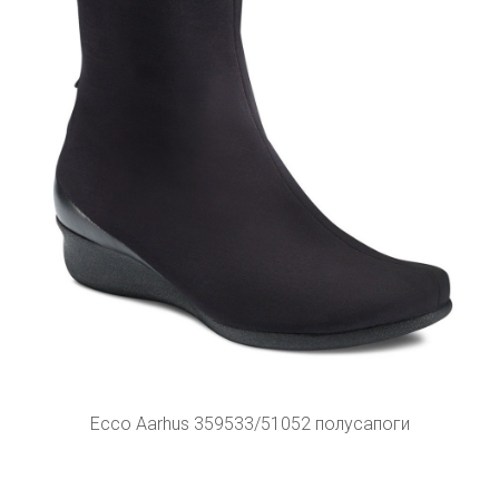
Ecco Aarhus 359533/51052 полусапоги