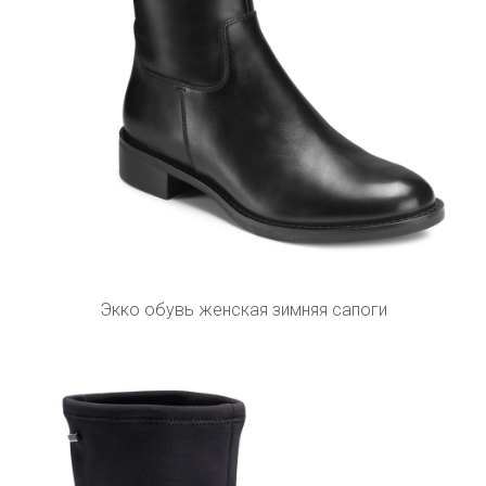
Экко обувь женская зимняя сапоги