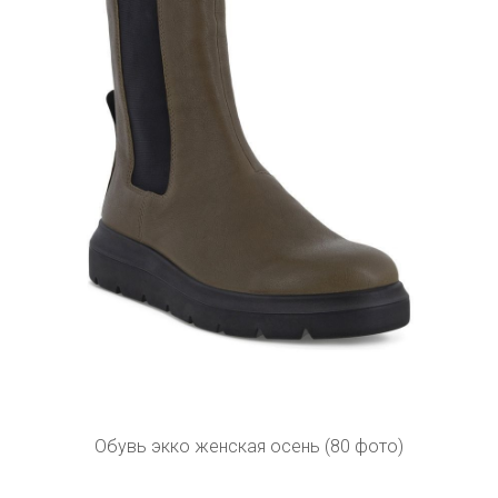
Обувь экко женская осень (80 фото)