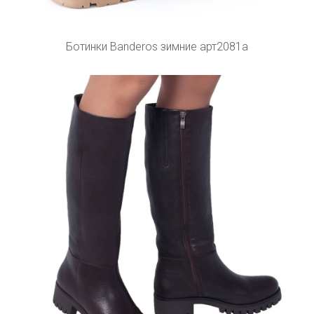
Ботинки Banderos зимние арт2081а