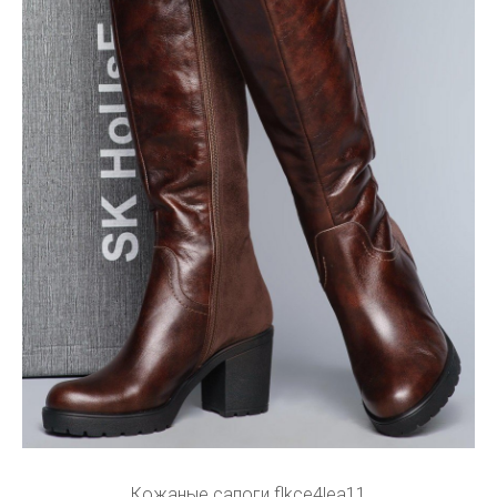
Кожаные сапоги flkce4lea11