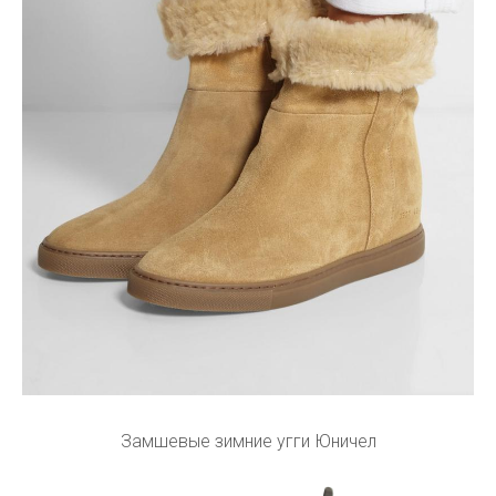
Замшевые зимние угги Юничел