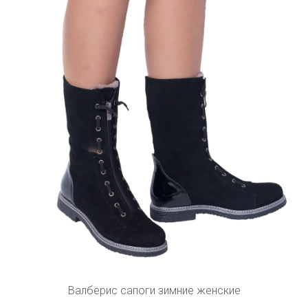
Валберис сапоги зимние женские