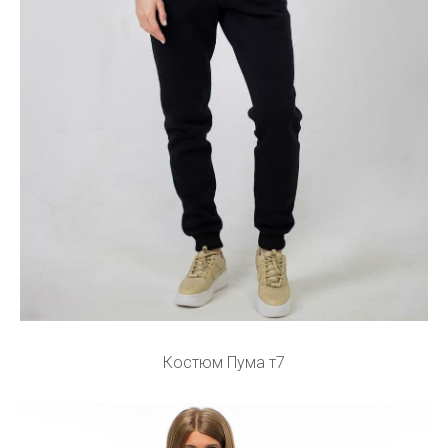
Костюм Пума т7