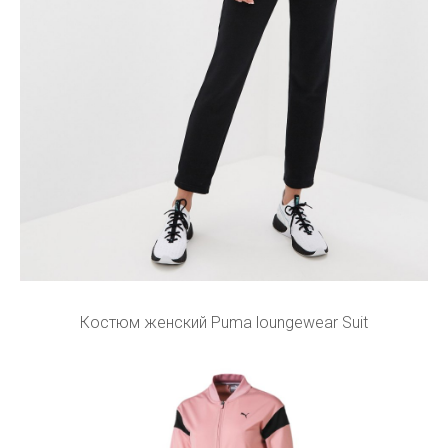
Костюм женский Puma loungewear Suit