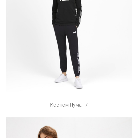
Костюм Пума т7