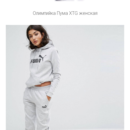
Олимпийка Пума XTG женская