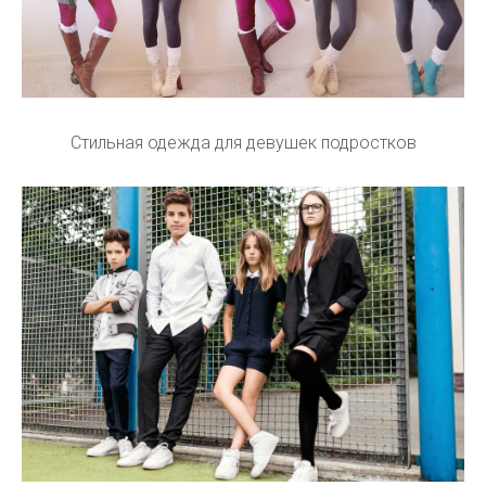
Стильная одежда для девушек подростков