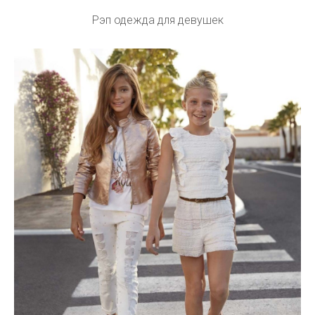
Рэп одежда для девушек