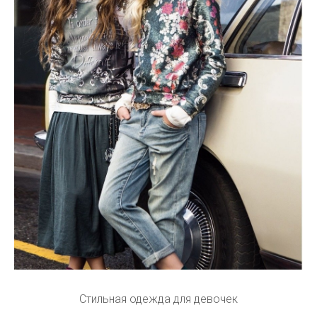
Стильная одежда для девочек