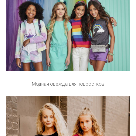
Модная одежда для подростков