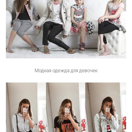
Модная одежда для девочек