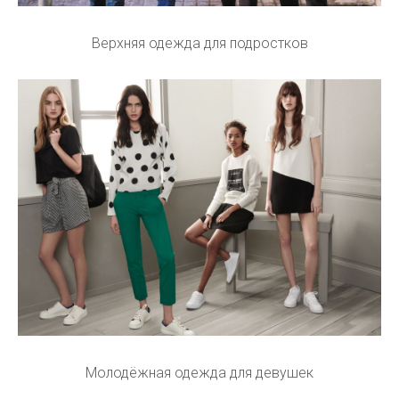
Верхняя одежда для подростков
Молодёжная одежда для девушек