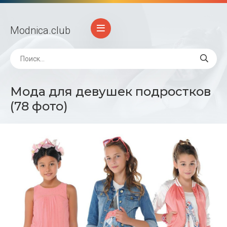
Modnica
.club
Мода для девушек подростков
(78 фото)