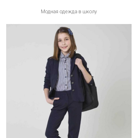
Модная одежда в школу