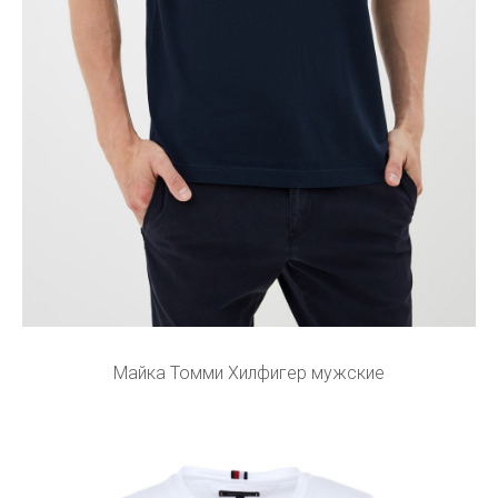
Майка Томми Хилфигер мужские