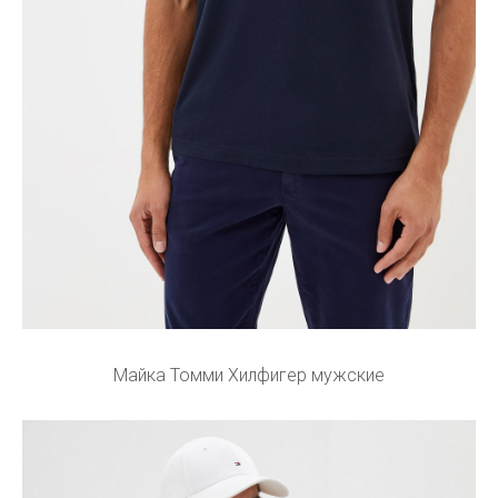
Майка Томми Хилфигер мужские