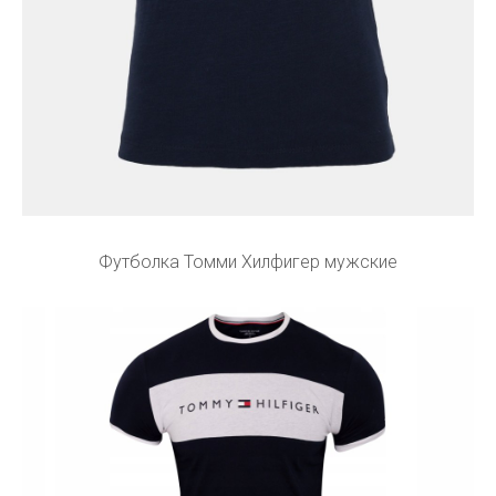
Футболка Томми Хилфигер мужские