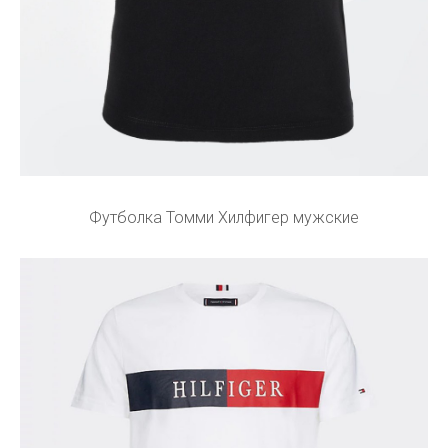
Футболка Томми Хилфигер мужские