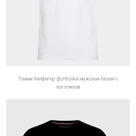
Томми Хилфигер футболка мужская белая с
логотипом