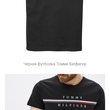
Черная футболка Томми Хилфигер