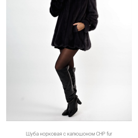
Шуба норковая с капюшоном CHP fur