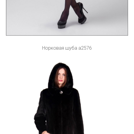
Норковая шуба а2576