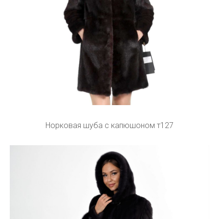
Норковая шуба с капюшоном т127