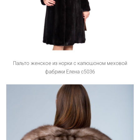
Пальто женское из норки с капюшоном меховой
фабрики Елена с5036