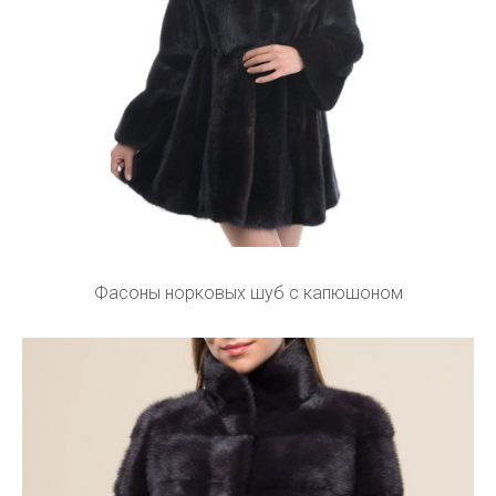
Фасоны норковых шуб с капюшоном