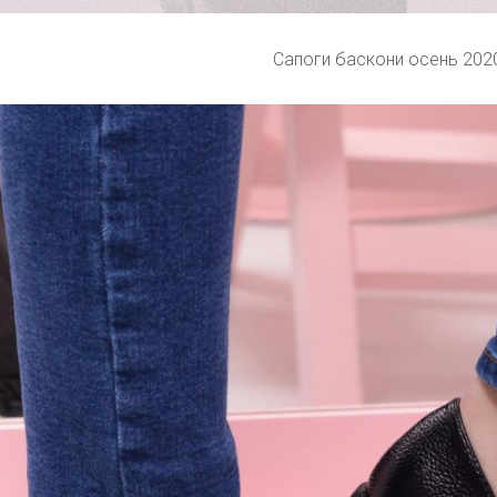
Сапоги баскони осень 202