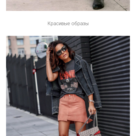
Красивые образы