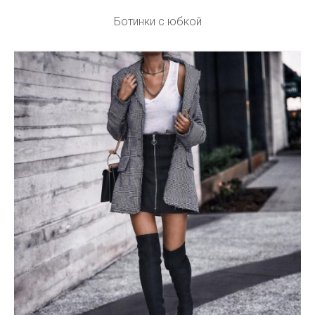
Ботинки с юбкой