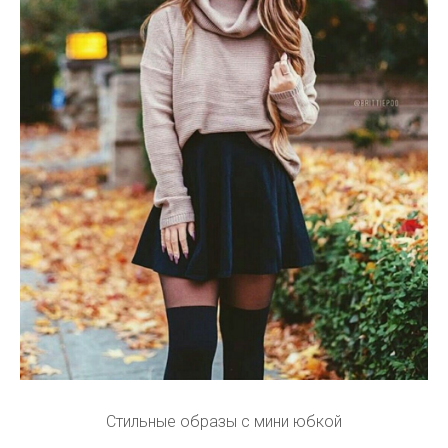
Стильные образы с мини юбкой