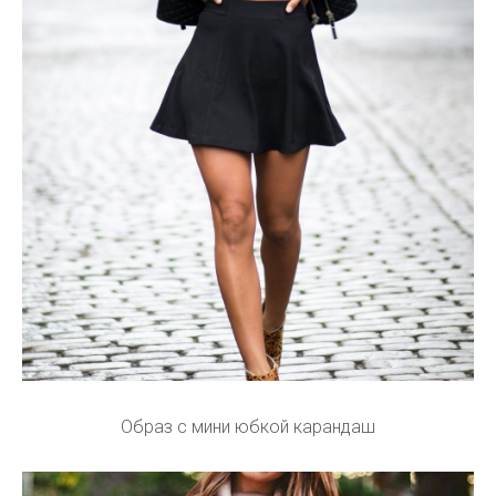
Образ с мини юбкой карандаш