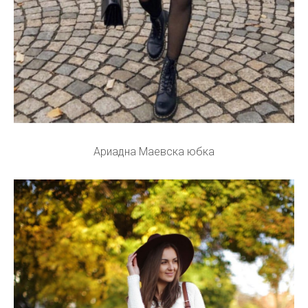
Ариадна Маевска юбка