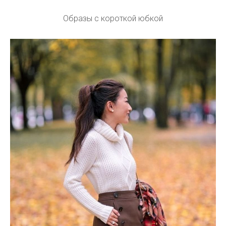
Образы с короткой юбкой