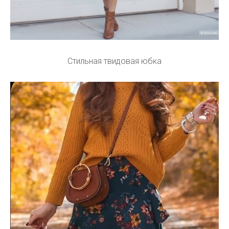
Стильная твидовая юбка