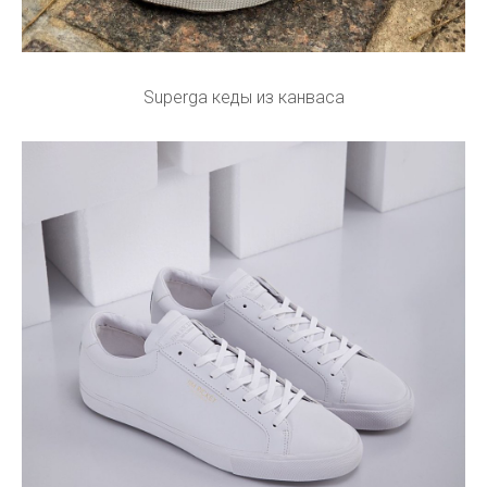
Superga кеды из канваса