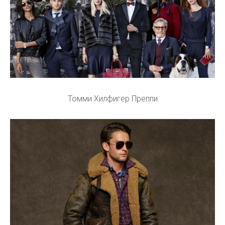
Томми Хилфигер Преппи