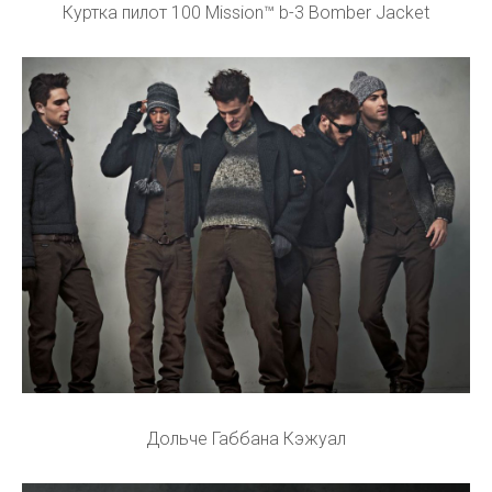
Куртка пилот 100 Mission™ b-3 Bomber Jacket
Дольче Габбана Кэжуал